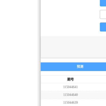
预测
期号
115044641
115044640
115044639