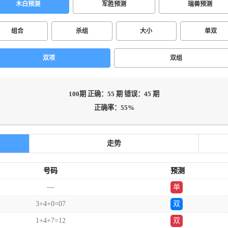
木白预测
军胜预测
瑞兽预测
组合
杀组
大小
单双
双项
双组
100期 正确：55 期 错误：45 期
正确率：55%
走势
号码
预测
---
单
3+4+0=07
双
1+4+7=12
双